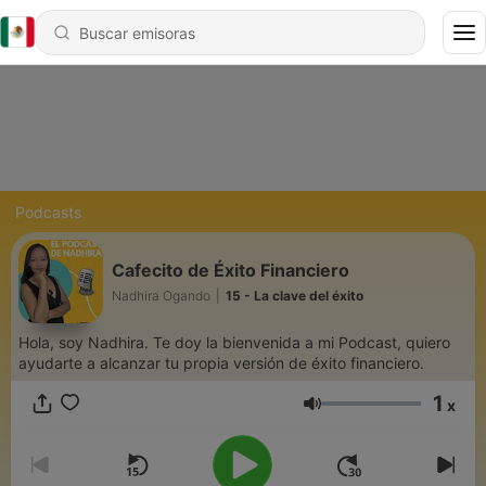
Podcasts
Cafecito de Éxito Financiero
Nadhira Ogando
|
15 - La clave del éxito
Hola, soy Nadhira. Te doy la bienvenida a mi Podcast, quiero
ayudarte a alcanzar tu propia versión de éxito financiero.
1
x
Volumen