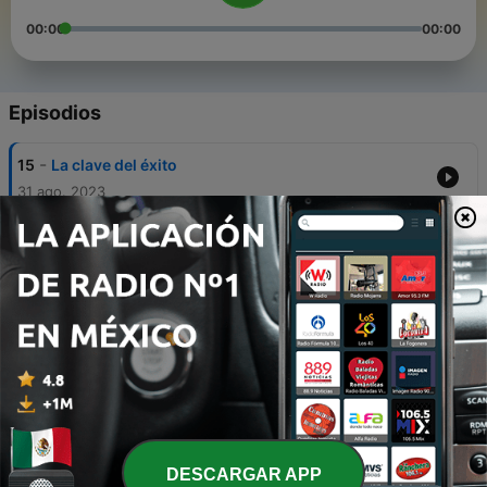
00:00
00:00
Episodios
-
15
La clave del éxito
31 ago. 2023
-
14
Método para ser más productivo
16 ago. 2023
-
13
Para discutir se necesitan dos
14 oct. 2020
-
12
3 pasos básicos para mejorar tus finanzas
personales |Ep.10
28 ago. 2020
-
11
La importancia de tener un foco | Ep.9
DESCARGAR APP
29 jul. 2020