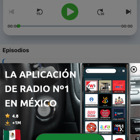
00:00
00:00
Episodios
-
6
Caminando Zacatecas: Mazapil
04 mar. 2015
-
5
Caminando Zacatecas: Chalchihuites
01 feb. 2015
-
4
Caminando Zacatecas: Villa García
01 feb. 2015
-
3
Caminando Zacatecas: Tabasco.
01 feb. 2015