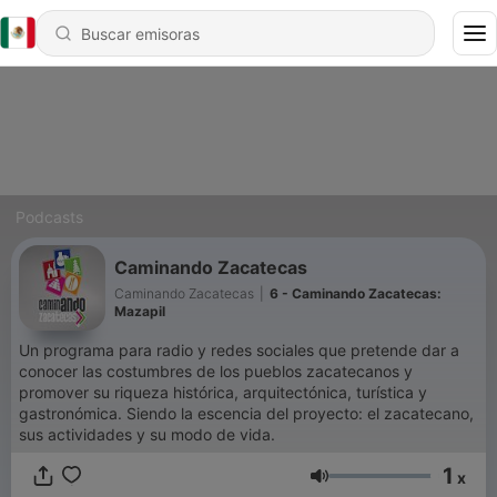
Podcasts
Caminando Zacatecas
Caminando Zacatecas
|
6 - Caminando Zacatecas:
Mazapil
Un programa para radio y redes sociales que pretende dar a
conocer las costumbres de los pueblos zacatecanos y
promover su riqueza histórica, arquitectónica, turística y
gastronómica. Siendo la escencia del proyecto: el zacatecano,
sus actividades y su modo de vida.
1
x
Volumen