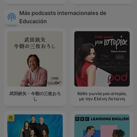
Más podcasts internacionales de
Educación
武田鉄矢・今朝の三枚おろ
Κάθε γωνία μια ιστορία,
し
με την Ελένη Λετώνη