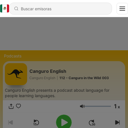
Podcasts
Canguro English
Canguro English
|
112 - Canguro in the Wild 003
Canguro English presents a podcast about language for
people learning languages.
1
x
Volumen