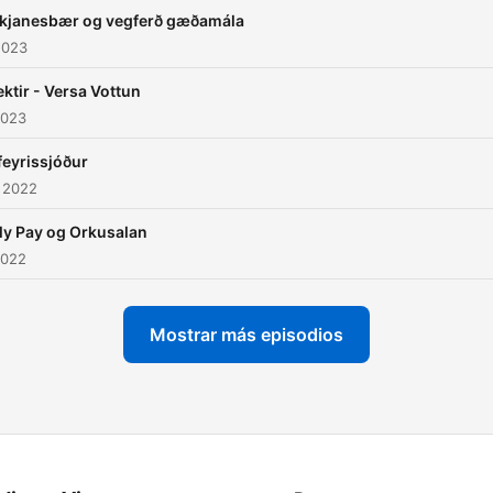
kjanesbær og vegferð gæðamála
2023
ektir - Versa Vottun
2023
ífeyrissjóður
 2022
ly Pay og Orkusalan
2022
Mostrar más episodios