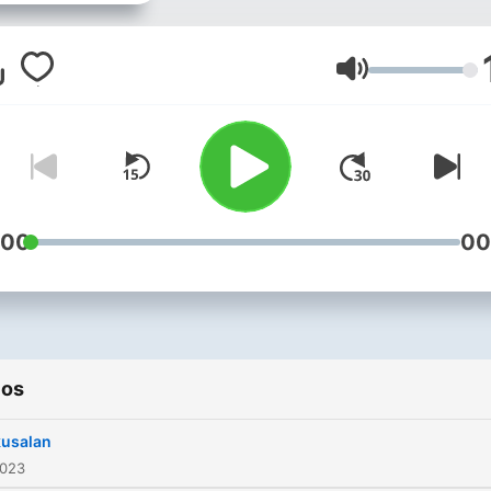
Volumen
:00
00
ios
usalan
2023