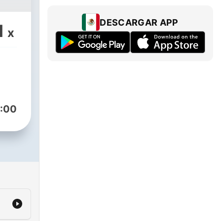
DESCARGAR APP
1
x
:00