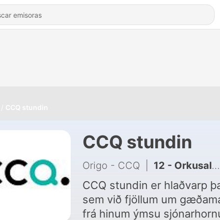
CCQ stundin
CCQ stundin
Origo - CCQ
|
12 - Orkusalan
CCQ stundin er hlaðvarp þ
sem við fjöllum um gæðam
frá hinum ýmsu sjónarhorn