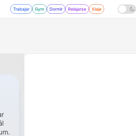
Trabajar
Gym
Dormir
Relajarse
Viaje
ar
ál
um.