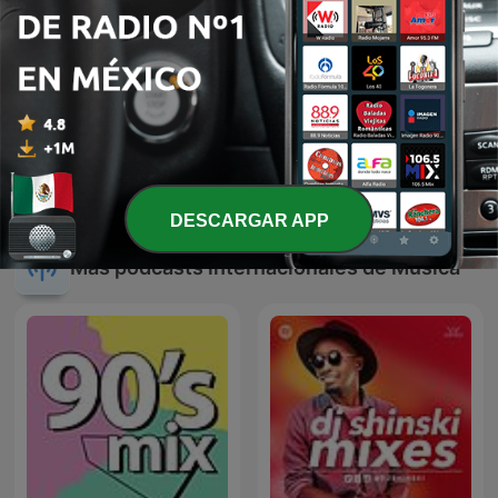
El fonógrafo una
JAVIER SOLIS EN NOCHE
revolución en el sonido
DE ROMANCE
DESCARGAR APP
Más podcasts internacionales de Música