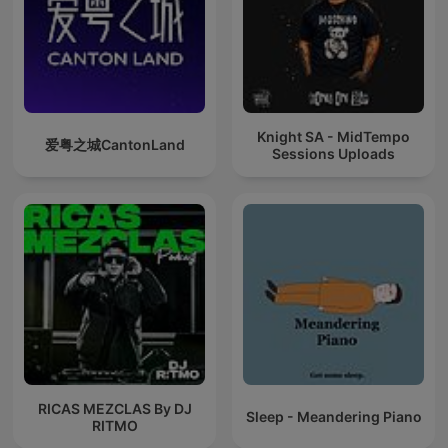
Knight SA - MidTempo
爱粤之城CantonLand
Sessions Uploads
RICAS MEZCLAS By DJ
Sleep - Meandering Piano
RITMO