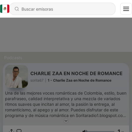
Podcasts
CHARLIE ZAA EN NOCHE DE ROMANCE
sorita67
|
1 - Charlie Zaa en Noche de Romance
Una de las mejores voces románticas de Colombia, estilo, buen
parafraseo, calidad interpretativa y una mezcla de variados
ritmos suaves que incitan al amor, la pasión la entrega, al
romanticismo, al apego y al amor. Puedes disfrutar de este
programa y de música romántica en Soritaradio1.blogspot.com
O descarga nuestra aplicación Soritaradio Somos SoritaRadio
La radio que es para tì The radio That is for you
1