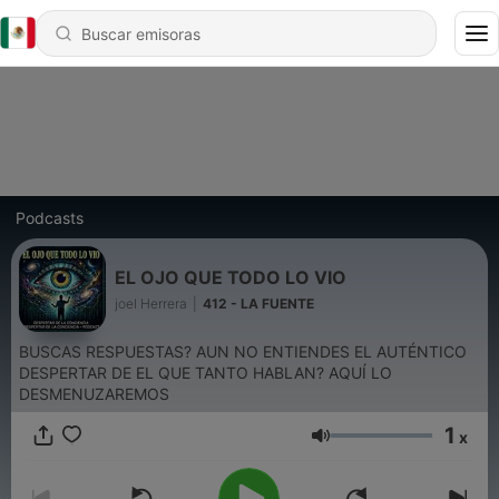
Podcasts
EL OJO QUE TODO LO VIO
joel Herrera
|
412 - LA FUENTE
BUSCAS RESPUESTAS? AUN NO ENTIENDES EL AUTÉNTICO
DESPERTAR DE EL QUE TANTO HABLAN? AQUÍ LO
DESMENUZAREMOS
1
x
Volumen