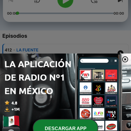
00:00
00:00
Episodios
-
412
LA FUENTE
04 jun. 2026
-
411
UN MENSAJE EN EL OCÉANO
03 jun. 2026
-
410
VENTAJOSOS
11 dic. 2023
-
409
SUEÑOS
20 nov. 2023
-
408
COMO FUNCIONAN LAS COSAS
DESCARGAR APP