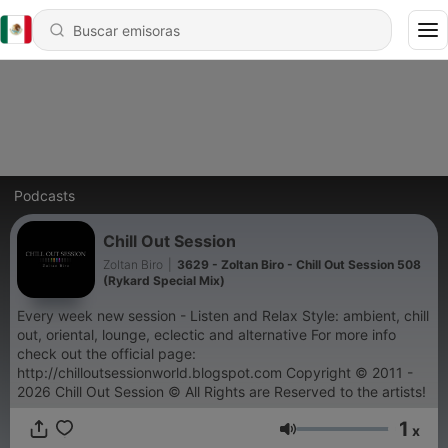
Podcasts
Chill Out Session
Zoltan Biro
|
3629 - Zoltan Biro - Chill Out Session 508
(Rykard Special Mix)
Every week new session - Listen and Relax Style: ambient, chill
out, oriental, lounge, eclectic and alternative For more info
check out the official page:
http://chilloutsessionworld.blogspot.com Copyright © 2011 -
2026 Chill Out Session © All Rights are Reserved to the artists!
1
x
Volumen