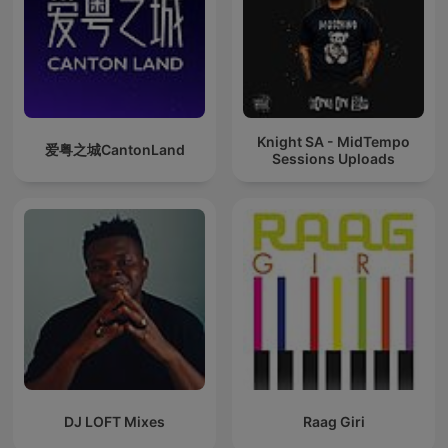
Knight SA - MidTempo
爱粤之城CantonLand
Sessions Uploads
DJ LOFT Mixes
Raag Giri