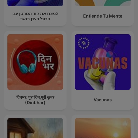
לפצח את קוד הסרטן עם
Entiende Tu Mente
פרופ' רענן ברגר
दिनभर: पूरा दिन,पूरी ख़बर
Vacunas
(Dinbhar)