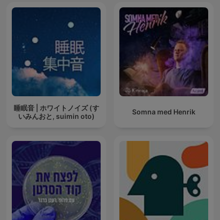
睡眠音 | ホワイトノイズ (す
Somna med Henrik
いみんおと, suimin oto)