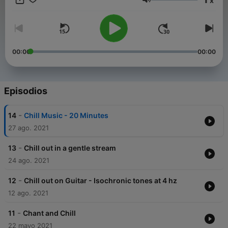
x
in our modern world. Subscribe to the Chill podcast and get
Volumen
the mental break you deserve. Photo by Ruel Madelo from
Pexels This content was created in partnership and with the
help of Artificial Intelligence AI.
00:00
00:00
Episodios
-
14
Chill Music - 20 Minutes
27 ago. 2021
-
13
Chill out in a gentle stream
24 ago. 2021
-
12
Chill out on Guitar - Isochronic tones at 4 hz
12 ago. 2021
-
11
Chant and Chill
22 mayo 2021