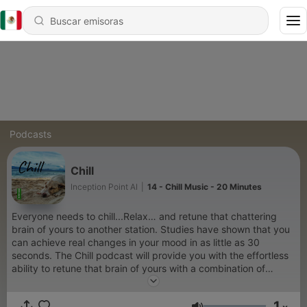
Podcasts
Chill
Inception Point AI
|
14 - Chill Music - 20 Minutes
Everyone needs to chill...Relax… and retune that chattering
brain of yours to another station. Studies have shown that you
can achieve real changes in your mood in as little as 30
seconds. The Chill podcast will provide you with the effortless
ability to retune that brain of yours with a combination of
soothing words of relaxing isochronic tracks specifically
designed to help you let go of all that noise that is ever-present
1