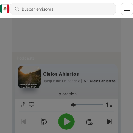
Podcasts
Cielos Abiertos
Jacqueline Fernández
|
5 - Cielos abiertos
La oracion
1
x
Volumen