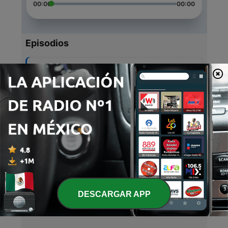
00:00
00:00
Episodios
-
5
Cielos abiertos
25 jun. 2021
-
4
La oracion
24 jun. 2021
-
3
Obediencia
24 jun. 2021
-
2
Autojustificaciones
24 jun. 2021
DESCARGAR APP
-
1
Ceguera espiritual
24 jun. 2021