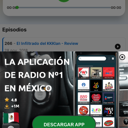
00:00
00:00
Episodios
-
266
El Infiltrado del KKKlan - Review
28 nov. 2018
-
265
Brian de Palma: Mejores películas
19 oct. 2018
-
264
Películas y series peruanas MALAS
10 oct. 2018
-
263
Entrevista a Joel Calero, director de la película
"Amigos en Apuros"
03 oct. 2018
-
262
Gustos culposos en el cine
DESCARGAR APP
19 sep. 2018