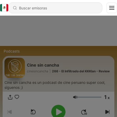
Podcasts
Cine sin cancha
cinesincancha
|
266 - El Infiltrado del KKKlan - Review
Cine sin cancha es un podcast de cine peruano super cool,
síguenos ;)
1
x
Volumen