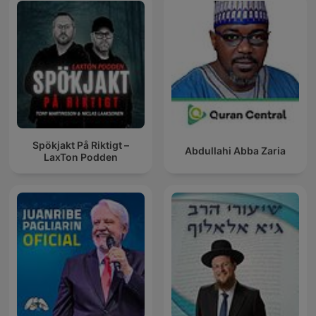
Spökjakt På Riktigt –
Abdullahi Abba Zaria
LaxTon Podden