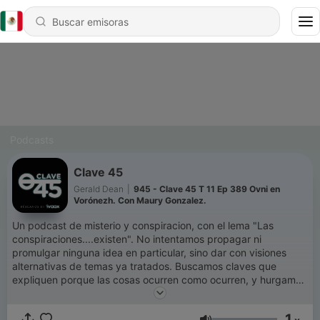
Podcasts
Clave 45
Gerald Dean
|
945 - Clave 45 T 11 Ep 389 Ovni en
Vorónezh. Con Maury Gonzalez.
Un podcast de misterio y conspiracion, con el lema "Las
conspiraciones....existen". No intentamos propagar ni
promulgar ninguna idea en particular, sino dar con visiones
alternativas de temas ya tratados. Buscamos claves que
expliquen porque las cosas ocurren como ocurren, y hurgamos
en las conspiraciones actuales, con especial enfoque en las
conspiraciones de indole politico, economico y social. Estamos
1