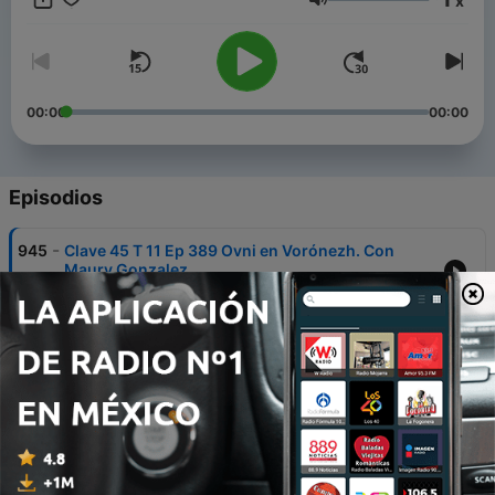
x
en la web clave45.wordpress.com Facebook
Volumen
www.facebook.com/clave45/
00:00
00:00
Episodios
-
945
Clave 45 T 11 Ep 389 Ovni en Vorónezh. Con
Maury Gonzalez.
03 ago. 2026
-
944
Clave 45 T 11. Ep 383 La Masonería en el futbol:
Después del mundial España Argentina
27 jul. 2026
-
943
Clave 45 T 11 Ep 382 Los genios que creían
hablar con los dioses
20 jul. 2026