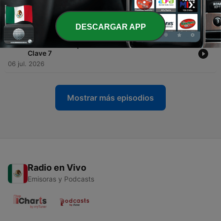
-
942
Clave 45 T 11 Ep 381 Ciudadanos Soberanos:
Estan entre nosotros
13 jul. 2026
DESCARGAR APP
-
941
Clave 45 T 11 Ep 380 Misterio desde Canarias.
Clave 7
06 jul. 2026
Mostrar más episodios
Radio en Vivo
Emisoras y Podcasts