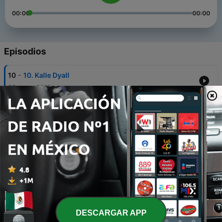
00:00
00:00
Episodios
-
10
10. Kalle Dyall
05 mayo 2019
-
9
9. Martin Enholm
21 abr. 2019
-
8
8. Drumforrest
06 abr. 2019
-
7
7. Fredrik Uhrbom
24 mar. 2019
-
6
6. Petter Alexis Askergren
DESCARGAR APP
09 mar. 2019