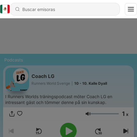
Podcasts
Coach LG
Runners World Sverige
|
10 - 10. Kalle Dyall
I Runners Worlds träningspodcast möter Coach LG en
intressant gäst och tömmer denne på sin kunskap.
1
x
Volumen