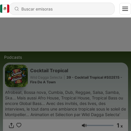
Podcasts
Cocktail Tropical
Wild Dagga Selecta
|
39 - Cocktail Tropical #S02E15 -
Fire De A Town
Afrobeat, Bossa nova, Cumbia, Dub, Reggae, Salsa, Samba,
Ska... Mais aussi Afro House, Tropical House, Tropical Bass ou
encore Global Bass... Avec des invités, des lives, des
interviews, le tout dans une ambiance tropicale sous le soleil de
Montpellier... Animation et Sélection par Wild Dagga Selecta'
1
x
Volumen