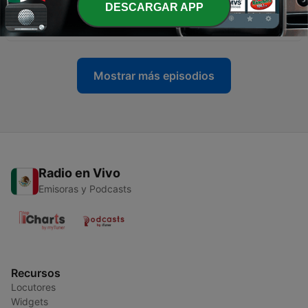
DESCARGAR APP
-
35
Cocktail Tropical #S02E11 - Canto Chorado
26 dic. 2018
Mostrar más episodios
Radio en Vivo
Emisoras y Podcasts
Recursos
Locutores
Widgets