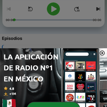
00:00
00:00
Episodios
-
39
Cocktail Tropical #S02E15 - Fire De A Town
12 feb. 2019
-
38
Cocktail Tropical #S02E14 - Calypso Blues
10 feb. 2019
-
37
Cocktail Tropical #S02E13 - El Loro Y La Lora
09 feb. 2019
-
36
Cocktail Tropical #S02E12 - Gold Fish
08 feb. 2019