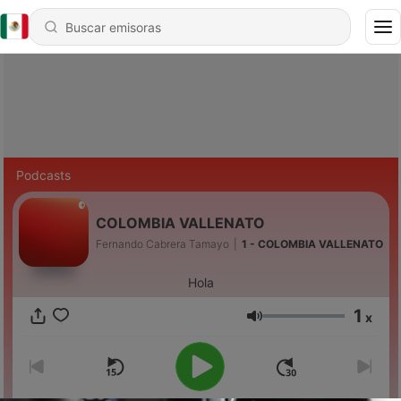
Podcasts
COLOMBIA VALLENATO
Fernando Cabrera Tamayo
|
1 - COLOMBIA VALLENATO
Hola
1
x
Volumen