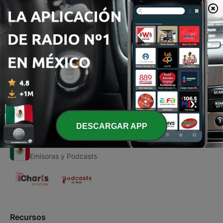
00:00
00:00
Episodios
-
1
COLOMBIA VALLENATO
21 oct. 2020
DESCARGAR APP
Radio en Vivo
Emisoras y Podcasts
Recursos