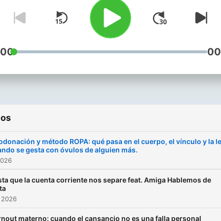
aun así, se esconden, se
minimizan y se cargan sob
cuerpos ya cansados. En
Comadre investigamos par
:00
00
nombrar. Usamos datos pa
abrir conversación. Usamos
ambivalencia como punto 
partida. Sin culpa como brú
ios
ni mandatos disfrazados d
consejo. Instagram:
donación y método ROPA: qué pasa en el cuerpo, el vínculo y la l
@comadrepodcast 📩
ndo se gesta con óvulos de alguien más.
2026
comadrepodcast@gmail.c
ta que la cuenta corriente nos separe feat. Amiga Hablemos de
ta
 2026
nout materno: cuando el cansancio no es una falla personal