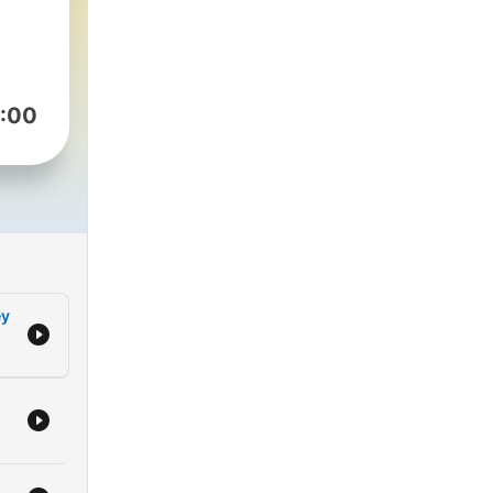
re
a
:00
ra
 la
de
jula
e
ey
om