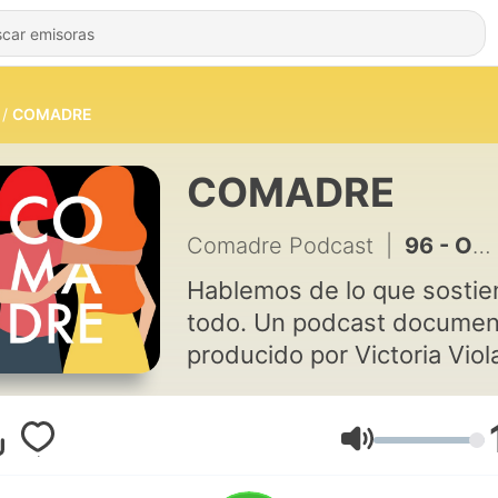
COMADRE
COMADRE
Comadre Podcast
|
96 - Ovodonación y método ROPA: qué pasa en el cuerpo, el vínculo y la ley cuando se gesta con óvulos de alguien más.
Hablemos de lo que sostie
todo. Un podcast documen
producido por Victoria Viol
sobre maternidad y cuidad
Porque no son temas priva
son economía real, política
Volumen
pública y cultura cotidiana.