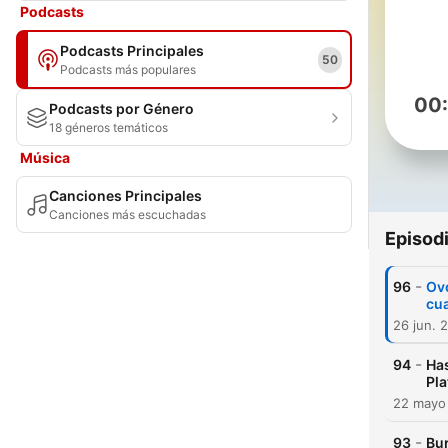
Podcasts
Podcasts Principales
50
Podcasts más populares
00
Podcasts por Género
18 géneros temáticos
Música
Canciones Principales
Canciones más escuchadas
Episod
-
96
Ovo
cua
26 jun. 
-
94
Has
Pla
22 mayo
-
93
Bur