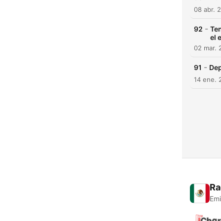
08 abr. 
-
92
Ten
el 
02 mar. 
-
91
Dep
14 ene. 
Ra
Emi