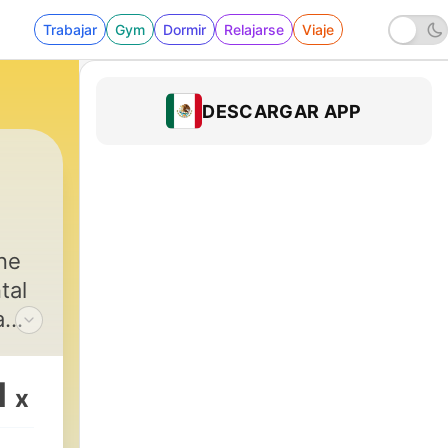
Trabajar
Gym
Dormir
Relajarse
Viaje
DESCARGAR APP
ne
tal
a
os.
dos,
1
x
 Y