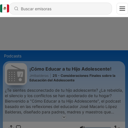
Podcasts
¡Cómo Educar a tu Hijo Adolescente!
Jmlbalderas
|
25 - Consideraciones Finales sobre la
Educación del Adolescente
¿Te sientes desconectado de tu hijo adolescente? ¿La rebeldía,
el silencio y los conflictos se han apoderado de tu hogar?
Bienvenido a "Cómo Educar a tu Hijo Adolescente", el podcast
basado en las reflexiones del educador José Macario López
Balderas, diseñado para padres, madres y maestros que
buscan comprender en lugar de solo reaccionar. A lo largo de
nuestros episodios, nos adentramos en el complejo y
1