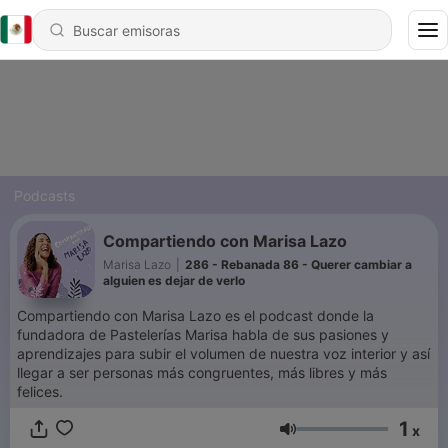
Podcasts
Compartiendo con Marisa Lazo
Marisa Lazo
|
286 - Rebanada 86 - Querer cambiar a
alguien es dejar de verlo
Compartiendo con Marisa Lazo es el podcast donde la
fundadora de Pastelerías Marisa habla de sus pasiones y
aprendizajes para subir el volumen de nuestra voz interior y así
llegar a ser personas más congruentes, más libres y más
felices.
1
x
Volumen