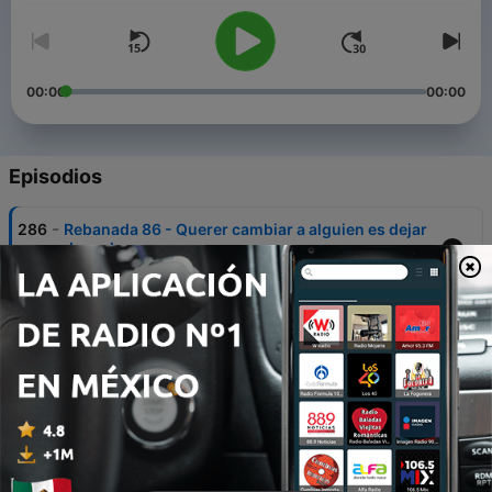
00:00
00:00
Episodios
-
286
Rebanada 86 - Querer cambiar a alguien es dejar
de verlo
06 ago. 2026
-
285
T19E2 - Lo que te detiene no es falta de talento,
es lo que crees sobre el talento
30 jul. 2026
-
284
Rebanada 85 - La mente es reina
23 jul. 2026
-
283
T19E1 - No te falta tiempo, te sobran cosas que
no importan