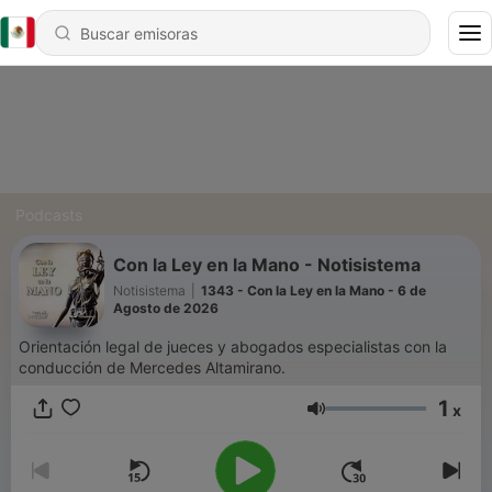
Podcasts
Con la Ley en la Mano - Notisistema
Notisistema
|
1343 - Con la Ley en la Mano - 6 de
Agosto de 2026
Orientación legal de jueces y abogados especialistas con la
conducción de Mercedes Altamirano.
1
x
Volumen