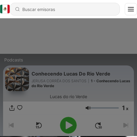
Podcasts
Conhecendo Lucas Do Rio Verde
JERUSA CORRÊA DOS SANTOS
|
1 - Conhecendo Lucas
do Rio Verde
Lucas do rio Verde
1
x
Volumen