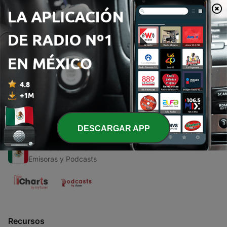
00:00
00:00
Episodios
-
1
Conhecendo Lucas do Rio Verde
30 abr. 2021
DESCARGAR APP
Radio en Vivo
Emisoras y Podcasts
Recursos