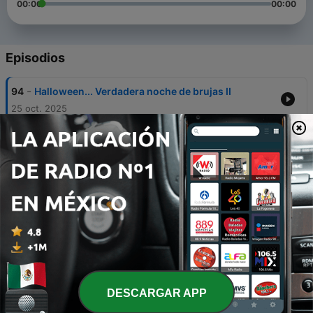
00:00
00:00
Episodios
-
94
Halloween... Verdadera noche de brujas II
25 oct. 2025
-
93
Halloween... Verdadera noche de brujas I
25 oct. 2025
-
92
Conforme a tu fe sea hecho
05 oct. 2025
-
91
Cuando buscas al señor
05 oct. 2025
-
90
Estén alerta
05 oct. 2025
DESCARGAR APP