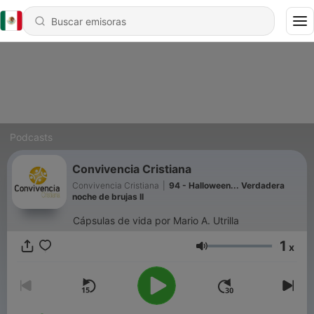
Podcasts
Convivencia Cristiana
Convivencia Cristiana
|
94 - Halloween... Verdadera
noche de brujas II
Cápsulas de vida por Mario A. Utrilla
1
x
Volumen