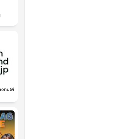
i
mondGi