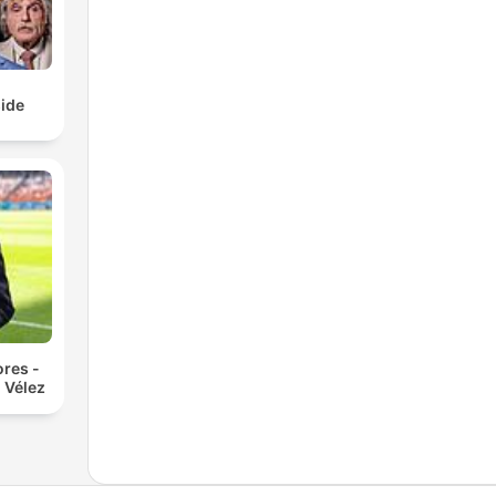
ide
res -
 Vélez