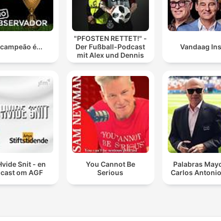
"PFOSTEN RETTET!" -
 campeão é...
Der Fußball-Podcast
Vandaag Ins
mit Alex und Dennis
Hvide Snit - en
You Cannot Be
Palabras Mayo
cast om AGF
Serious
Carlos Antonio