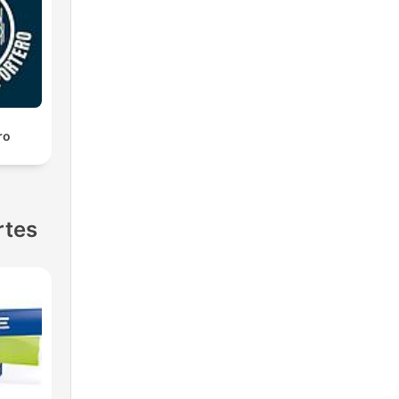
ro
rtes