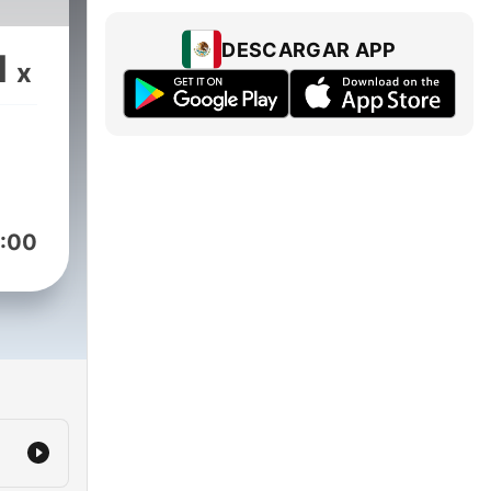
DESCARGAR APP
1
x
:00