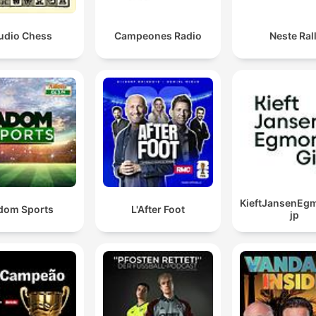
udio Chess
Campeones Radio
Neste Rall
KieftJansenEg
dom Sports
L'After Foot
jp