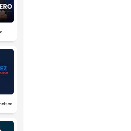
ro
ancisco