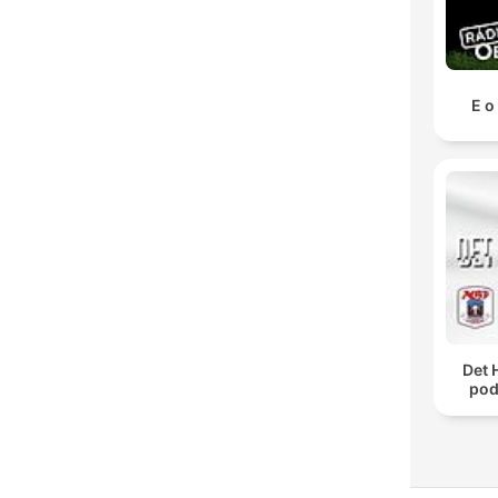
E o
Det 
pod