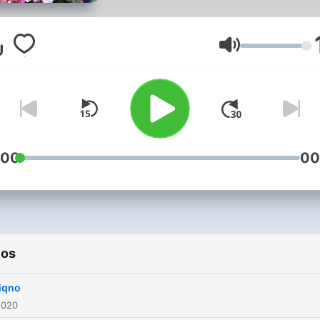
Volumen
:00
00
ios
tiqno
2020