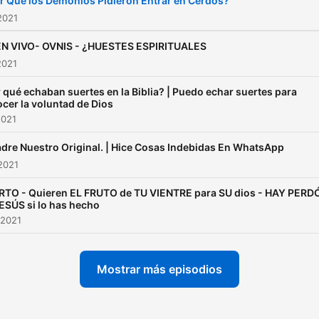
r Qué los Demonios Pidieron Entrar en Cerdos?
2021
EN VIVO- OVNIS - ¿HUESTES ESPIRITUALES
2021
 qué echaban suertes en la Biblia? | Puedo echar suertes para
cer la voluntad de Dios
2021
adre Nuestro Original. | Hice Cosas Indebidas En WhatsApp
2021
TO - Quieren EL FRUTO de TU VIENTRE para SU dios - HAY PERD
ESÚS si lo has hecho
 2021
Mostrar más episodios