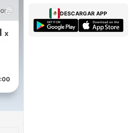
por
DESCARGAR APP
1
x
es
dad
in
os.
s.
:00