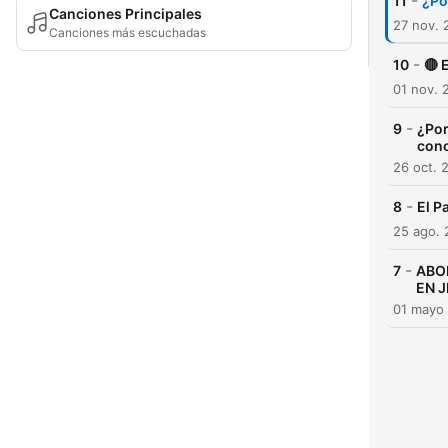
-
11
¿Po
Canciones Principales
27 nov. 
Canciones más escuchadas
-
10
🔴 
01 nov. 
-
9
¿Por
cono
26 oct. 
-
8
El P
25 ago. 
-
7
ABOR
EN J
01 mayo