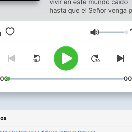
vivir en este mundo caído
hasta que el Señor venga 
nosotros o nos llame a Su
presencia. Mientras tanto,
Volumen
charlemos todos los viern
sobre los temas de actuali
que son nuestros desafíos
para vivir en este mundo s
transformarnos en mundan
Un podcast de Daniel Torre
:00
00
ios