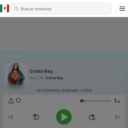
Podcasts
Cristo Rey
Mao
|
1 - Cristo Rey
Un momento dedicado a Dios
1
x
Volumen