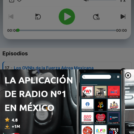
x
Volumen
00:00
00:00
Episodios
-
17
Los OVNIs de la Fuerza Aérea Mexicana
07 nov. 2024
-
16
Los Cielos Misteriosos de México: De Acapulco a
Ciudad Juárez
06 nov. 2024
-
15
Conmoción en Chihuahua: El OVNI de Puerto
Dolores
05 nov. 2024
-
14
Los Misteriosos Destellos en Ixtepec