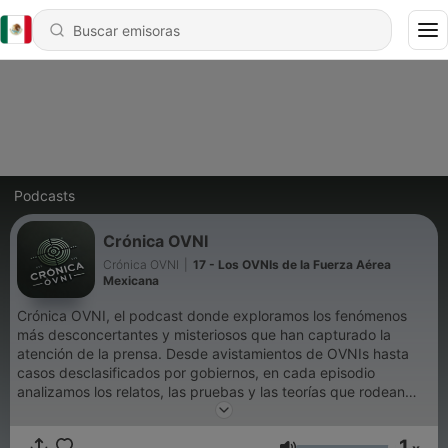
Podcasts
Crónica OVNI
Crónica OVNI
|
17 - Los OVNIs de la Fuerza Aérea
Mexicana
Crónica OVNI, el podcast donde exploramos los fenómenos
más desconcertantes y misteriosos que han capturado la
atención de la prensa. Desde avistamientos de OVNIs hasta
casos desclasificados por gobiernos, en cada episodio
analizamos los relatos, las pruebas y las teorías que rodean
estos eventos que desafían la lógica y la ciencia.
1