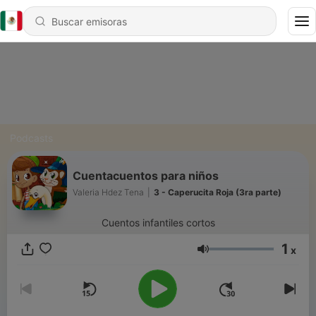
Podcasts
Cuentacuentos para niños
Valeria Hdez Tena
|
3 - Caperucita Roja (3ra parte)
Cuentos infantiles cortos
1
x
Volumen