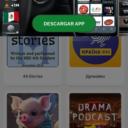
la familia
DESCARGAR APP
44 Stories
Дрімайко