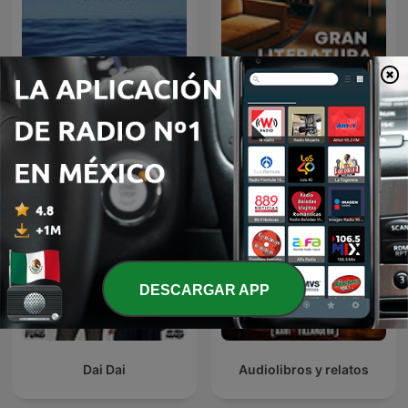
Audiolibro La Odisea |
AudioLibros
Homero
DESCARGAR APP
Dai Dai
Audiolibros y relatos