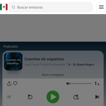
Podcasts
Cuentos de espantos
José David Trujillo Bustamante
|
6 - El Jinete Negro
libro completo
1
x
Volumen