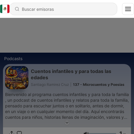
Podcasts
Cuentos infantiles y para todas las
edades
Santiago Ramirez Cruz
|
137 - Microcuentos y Poesías
Bienvenido al programa cuentos infantiles y para toda la familia
, un podcast de cuentos infantiles y relatos para toda la familia,
pensado para escuchar juntos o en solitario, antes de dormir,
en un viaje o en cualquier momento del día. Aquí encontrarás
cuentos para niños, historias llenas de imaginación, valores y
ternura, pero también relatos que emocionan a los adultos, con
mensajes profundos, finales sorprendentes y personajes que
1