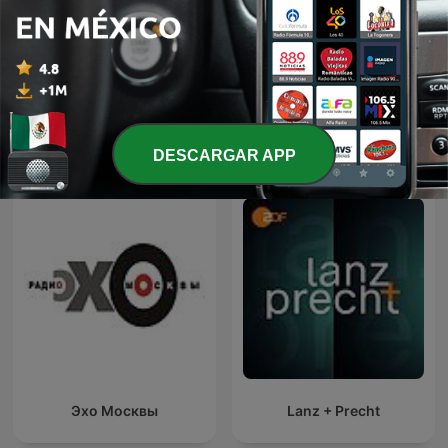
Marco Antonio Regil en
No Son Horas
Fórmula
Más podcasts internacionales de Cultura y
DESCARGAR APP
sociedad
Эхо Москвы
Lanz + Precht