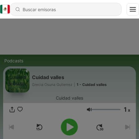
Podcasts
Cuidad valles
Grecia Osuna Gutierrez
|
1 - Cuidad valles
Cuidad valles
1
x
Volumen