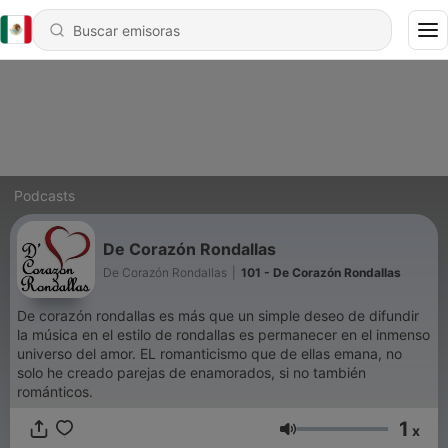
Podcasts
De Corazón Rondallas
De Corazón Rondallas
|
101 - De Corazón Rondallas
De corazón rondallas es más que un simple deseo de difundir
la música en el estilo de rondallas es permanecer en el inmenso
universo del amor. EL romanticismo que de ellas emana, no
solo he creado parejas de enamorados, si no también
románticos.
1
x
Volumen