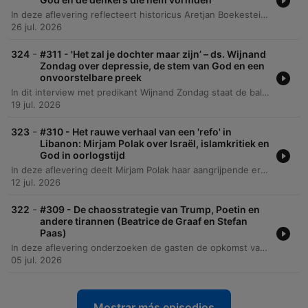
In deze aflevering reflecteert historicus Aretjan Boekestein op zijn pensioen, zijn carrière als docent en de impact van de podcast op zijn leven. Hij deelt persoonlijke herinneringen aan zijn beginjaren bij het NRC Handelsblad, de invloed van zijn vader en zijn intellectuele vorming in een liberaal-christelijk milieu. Het gesprek verschuift naar diepere politieke en filosofische thema's, waaronder de spanning tussen nationale identiteit en Europese integratie, de theorieën van Reinhold Niebuhr over macht en moreel realisme, en de geopolitieke complexiteit van de moderne wereld. De aflevering sluit af met een reflectie op de kracht van klassieke muziek en de waarde van bescheidenheid.
26 jul. 2026
-
324
#311 - 'Het zal je dochter maar zijn’ – ds. Wijnand
Zondag over depressie, de stem van God en een
onvoorstelbare preek
In dit interview met predikant Wijnand Zondag staat de balans tussen levensernst en goddelijke bevrijding centraal. Het gesprek verkent zijn persoonlijke reis van hoogleraar naar predikant, waarbij hij reflecteert op zijn roeping, de veranderende relatie van de gereformeerde kerk met de media en de strijd tegen vooroordelen over een beklemmende geloofswereld. De diepte van het gesprek wordt bereikt wanneer Zondag spreekt over persoonlijke crises, waaronder zijn strijd met depressie en het tragische verlies van zijn dochter door een verkeersongeluk. Hij deelt hoe hij in deze periodes van rouw en Godverlorenheid troost vond en de noodzaak van openheid over verdriet bespreekt.
19 jul. 2026
-
323
#310 - Het rauwe verhaal van een 'refo' in
Libanon: Mirjam Polak over Israël, islamkritiek en
God in oorlogstijd
In deze aflevering deelt Mirjam Polak haar aangrijpende ervaringen met de cultuurschok en de trauma's die zij ervoer na haar terugkeer uit Libanon naar Nederland. Ze bespreekt de extreme contrasten tussen de chaos en economische instabiliteit in Libanon — getekend door de havenexplosie van Beirut — en de georganiseerde, maar voor haar soms spiritueel lege, Nederlandse samenleving. Het gesprek verdiept zich in Mirjam's persoonlijke transitie, van haar religieuze opvoeding in Zeeland tot haar werk als counselor en het oprichten van de 'The Light of Dawn Foundation'. Daarnaast reflecteert ze op complexe thema's zoals politieke polarisatie, de rol van Hezbollah en haar visie op het Israëlisch-Palestijnse conflict, waarbij ze waarschuwt voor een theologische blinde vlek binnen Nederlandse christelijke kringen.
12 jul. 2026
-
322
#309 - De chaosstrategie van Trump, Poetin en
andere tirannen (Beatrice de Graaf en Stefan
Paas)
In deze aflevering onderzoeken de gasten de opkomst van sterke mannen en de definitie van tirannie, met een focus op de politieke strategieën van Poetin. De discussie belicht hoe autoritaire leiders de 'chaosparadox' gebruiken om zichzelf als noodzakelijke verlossers te presenteren door middel van het creëren en vervolgens bezweren van crises. Daarnaast wordt de historische en religieuze basis van verzet tegen machtsmisbruik besproken, van de protestantse traditie tot de Amerikaanse 'checks and balances'. De spreker waarschuwt voor de erosie van democratische instituties door machtsconcentratie en pleit voor een terugkeer naar constructief wantrouwen en morele deugden om de rechtsstaat te beschermen.
05 jul. 2026
Mostrar más episodios