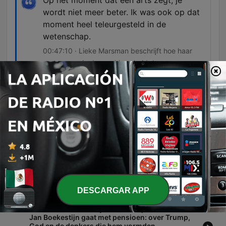
Op het moment dat een arts zegt, je
wordt niet meer beter. Ik was ook op dat
moment heel teleurgesteld in de
wetenschap.
00:47:10 · Lieke Marsman beschrijft hoe haar
vertrouwen in de maakbaarheid door
wetenschap wankelde tijdens haar terminale
diagnose.
Episodios
-
326
#313 - Geloven in God? Arjen Lubach, Herman
Finkers, Lieke Marsman, Typhoon e.a. | The Best
Of Ongelooflijke
Deze aflevering van de Ongelooflijke Podcast is een bloemlezing van de beste gesprekken uit zeven jaar, met onder andere fragmenten van Arjen Lubach en Herman Finkers. De segmenten verkennen verschillende perspectieven op geloof, variërend van het rationalisme van Lubach tot de acceptatie van het absurde door Finkers. De aflevering bespreekt daarnaast religie en spiritualiteit in een seculier Nederland, de spirituele zoektocht van rapper Typhoon en de spanning tussen rationaliteit en poëtische beleving. Ook de persoonlijke ervaringen van Lieke Marsman met spiritualiteit tijdens ziekte en de filosofie van Pascal komen aan bod.
02 ago. 2026
DESCARGAR APP
-
325
#312 - ‘We leven in hysterische tijden’ - Arend
Jan Boekestijn gaat met pensioen: over Trump,
God en de denkers die hem vormden