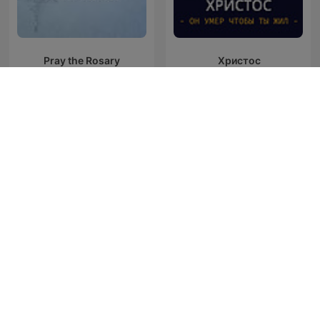
Pray the Rosary
Христос
Joseph Prince Audio
Podcast Toby Jr.
Podcast