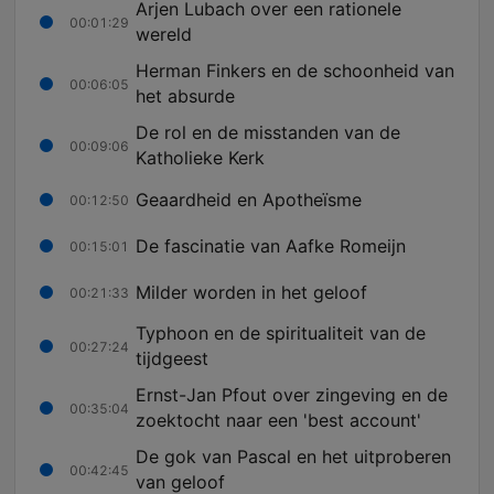
Arjen Lubach over een rationele
00:01:29
wereld
Herman Finkers en de schoonheid van
00:06:05
het absurde
De rol en de misstanden van de
00:09:06
Katholieke Kerk
Geaardheid en Apotheïsme
00:12:50
De fascinatie van Aafke Romeijn
00:15:01
Milder worden in het geloof
00:21:33
Typhoon en de spiritualiteit van de
00:27:24
tijdgeest
Ernst-Jan Pfout over zingeving en de
00:35:04
zoektocht naar een 'best account'
De gok van Pascal en het uitproberen
00:42:45
van geloof