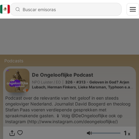
Podcasts
De Ongelooflijke Podcast
NPO Luister / EO
|
326 - #313 - Geloven in God? Arjen
Lubach, Herman Finkers, Lieke Marsman, Typhoon e.a. |
The Best Of Ongelooflijke
Podcast over de relevantie van het geloof in een steeds
ongeloviger Nederland. Journalist David Boogerd en theoloog
Stefan Paas voeren verdiepende gesprekken met
spraakmakende gasten. 📱 Volg @DeOngelooflijke ook op
Instagram (http://www.instagram.com/deongelooflijke/)
1
x
Volumen