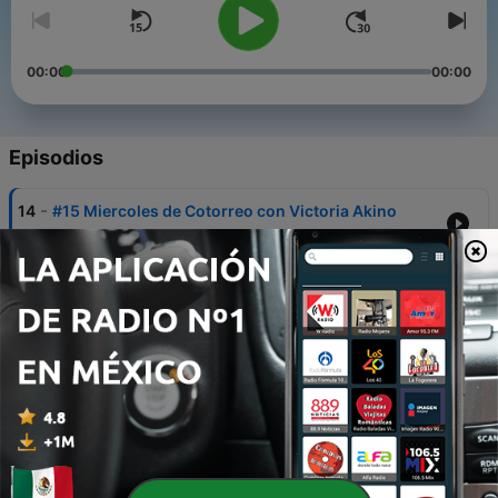
00:00
00:00
Episodios
-
14
#15 Miercoles de Cotorreo con Victoria Akino
19 mar. 2022
-
13
#14 Miercoles de Cotorreo con Estefania Jimarez
13 feb. 2022
-
12
#13 Viernes de Chavorrucos - Señales que indican
que ya eres un Chavorruco.
22 ene. 2022
-
11
#12 Miercoles de Cotorreo - NNpTul una nueva era
(Ft. PachReed)
22 ene. 2022