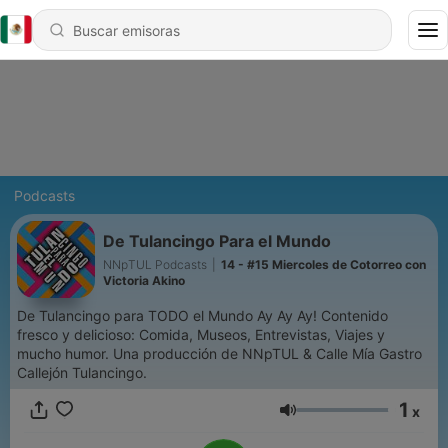
Podcasts
De Tulancingo Para el Mundo
NNpTUL Podcasts
|
14 - #15 Miercoles de Cotorreo con
Victoria Akino
De Tulancingo para TODO el Mundo Ay Ay Ay! Contenido
fresco y delicioso: Comida, Museos, Entrevistas, Viajes y
mucho humor. Una producción de NNpTUL & Calle Mía Gastro
Callejón Tulancingo.
1
x
Volumen