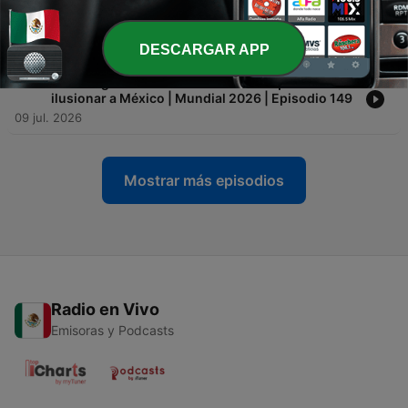
-
165
Mundial 2026: Balance para México y qué pasó
en la política estas semanas | Episodio 150
16 jul. 2026
DESCARGAR APP
-
164
Javier Aguirre: la historia del Vasco que volvió a
ilusionar a México | Mundial 2026 | Episodio 149
09 jul. 2026
Mostrar más episodios
Radio en Vivo
Emisoras y Podcasts