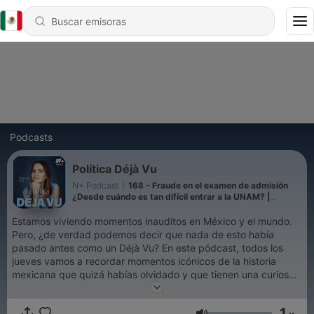
Podcasts
Política Déjà Vu
N+ Podcast
|
168 - Fraude en el examen de admisión
¿Desde cuándo es tan difícil entrar a la UNAM? |
Episodio 153
Estamos viviendo momentos inauditos en México y el mundo.
Pero, ¿de verdad podemos decir que nada de esto había
pasado antes como un Déjà Vu? En este pódcast, todos los
jueves vamos a recordar momentos icónicos de la historia
mexicana que quizá habías olvidado y que tienen una curiosa
similitud con la política actual ¿Cómo se compara el pasado
con el presente?, ¿qué ha cambiado? y ¿en qué cosas
1