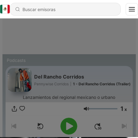
Podcasts
Del Rancho Corridos
Pennywise Corridos
|
1 - Del Rancho Corridos (Trailer)
Lanzamientos del regional mexicano o urbano
1
x
Volumen