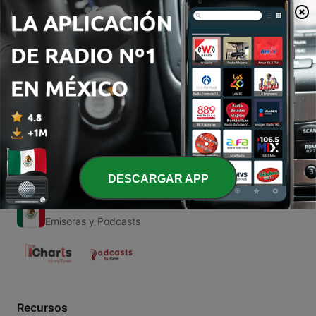
00:00
00:00
Episodios
-
1
Del Rancho Corridos (Trailer)
21 mar. 2020
DESCARGAR APP
Radio en Vivo
Emisoras y Podcasts
Recursos