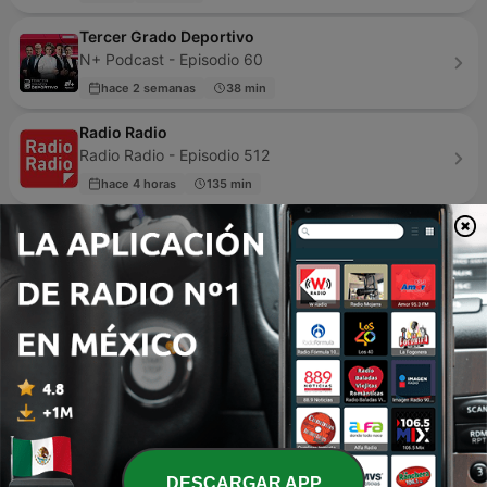
Tercer Grado Deportivo
N+ Podcast - Episodio 60
hace 2 semanas
38 min
Radio Radio
Radio Radio - Episodio 512
hace 4 horas
135 min
Grupo Risa
COPE - Episodio 20
hace 3 días
59 min
Partido Podcast
El Partido - Episodio 811
05 mar. 2026
122 min
Pionero del Fútbol Nacional 🔴⚫🇦🇷
Pionero del Fútbol Nacional - Episodio 2
06 mayo 2026
12 min
DESCARGAR APP