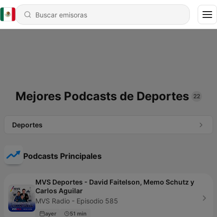
Mejores Podcasts de Deportes
22
Deportes
Podcasts Principales
MVS Deportes - David Faitelson, Memo Schutz y
Carlos Aguilar
MVS Radio - Episodio 585
ayer
51 min