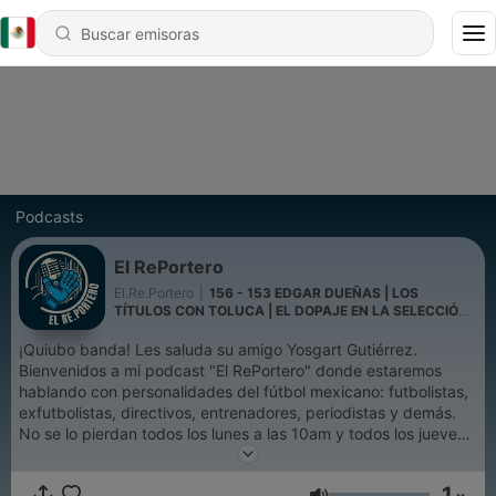
Podcasts
El RePortero
El.Re.Portero
|
156 - 153 EDGAR DUEÑAS | LOS
TÍTULOS CON TOLUCA | EL DOPAJE EN LA SELECCIÓN |
LOS MALOS MANEJOS DEL FUTMEX
¡Quiubo banda! Les saluda su amigo Yosgart Gutiérrez.
Bienvenidos a mi podcast "El RePortero" donde estaremos
hablando con personalidades del fútbol mexicano: futbolistas,
exfutbolistas, directivos, entrenadores, periodistas y demás.
No se lo pierdan todos los lunes a las 10am y todos los jueves
7pm en YouTube ¡Ahí nos vemoooos!
1