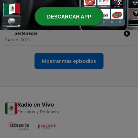
-
15
Episodio 14. Julio Llópiz-Casal: asumir los vacíos
de memoria como espacios de libertad
26 oct. 2021
DESCARGAR APP
-
14
Episodio 13. Jorge Molina: la ética de no
pertenecer
24 sep. 2021
Mostrar más episodios
Radio en Vivo
Emisoras y Podcasts