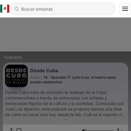
Podcasts
Desde Cuba
Rialta
|
18 - Episodio 17. Lynn Cruz: el teatro como
acción clandestina
Desde Cuba trata de entender la realidad de la Cuba
contemporánea a través de entrevistas con artistas y
destacadas figuras de la cultura y la sociedad. Conducido por
José Luis Aparicio, este podcast se propone darnos una idea
de cómo es hacer arte hoy desde la isla. Cuál es la relación de
los artistas con el Estado; cómo sobreviven los proyectos
independientes; de qué manera imaginan y desean los artistas
1