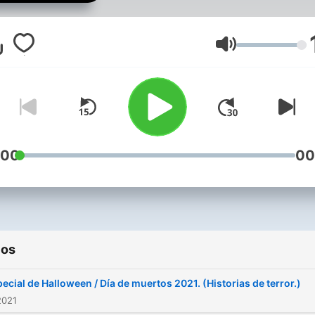
pasa por la noche mientras
descansas... o no.
Volumen
:00
00
ios
ecial de Halloween / Día de muertos 2021. (Historias de terror.)
2021