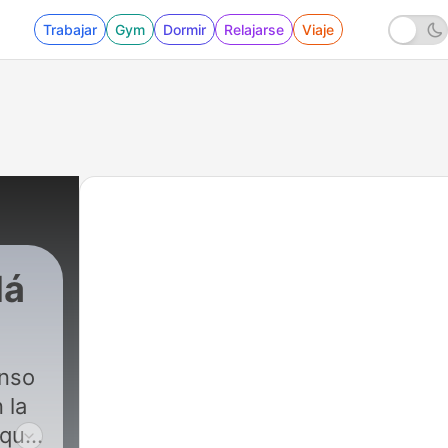
Trabajar
Gym
Dormir
Relajarse
Viaje
lá
enso
 la
 que