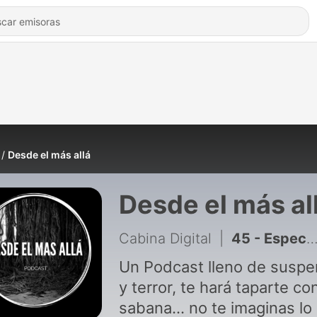
Desde el más allá
Desde el más al
Cabina Digital
|
45 - Especial de Halloween / Día de muertos 2021. (Historias de terror.)
Un Podcast lleno de susp
y terror, te hará taparte con
sabana... no te imaginas lo