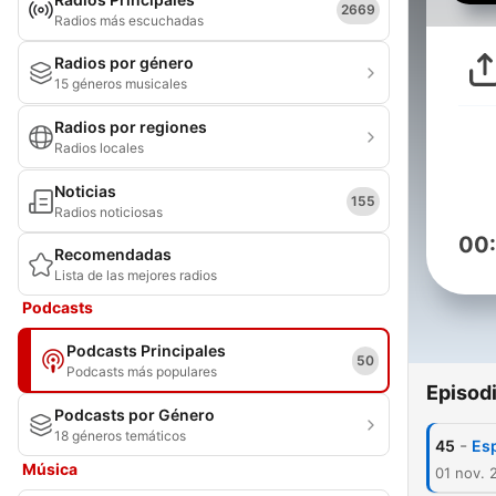
2669
Radios más escuchadas
Radios por género
15 géneros musicales
Radios por regiones
Radios locales
Noticias
155
Radios noticiosas
00
Recomendadas
Lista de las mejores radios
Podcasts
Podcasts Principales
50
Podcasts más populares
Episod
Podcasts por Género
18 géneros temáticos
-
45
Esp
Música
01 nov. 