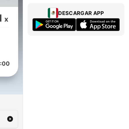
DESCARGAR APP
1
x
:00