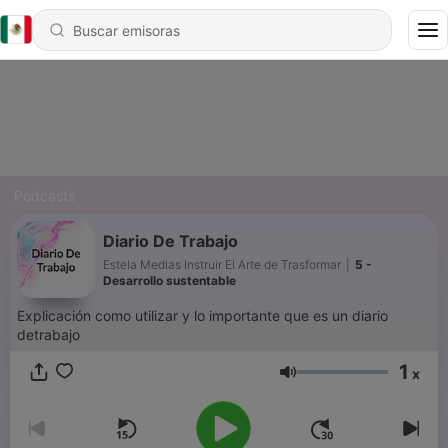
Podcasts
Diario De Trabajo
Estela Medias Instruir El Arte de Trasformar
|
5 -
Desarrollo sustentable
Explicación como utilizar y lo importante que es un diario
detrabajo
1
x
Volumen