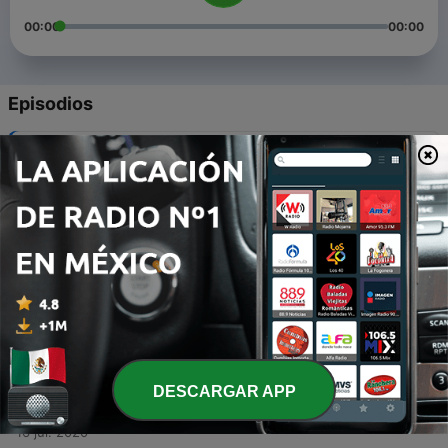
00:00
00:00
Episodios
-
5
Desarrollo sustentable
02 jun. 2022
-
4
Manejo de Emociones
19 nov. 2020
-
3
¿La tecnología mejora la educación?
24 jul. 2020
-
2
Técnicas de Desempeño
23 jul. 2020
DESCARGAR APP
-
1
Diario de trabajo
16 jul. 2020