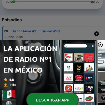
00:00
00:00
Episodios
-
26
Disco Flavor #25 - Danny Wild
30 ene. 2019
-
25
Disco Flavor #24 - Danny Wild
16 ene. 2019
-
24
Disco Flavor #23 (Christmas Edition) - Danny
Wild
19 dic. 2018
-
23
Disco Flavor #22 - Danny Wild
26 nov. 2018
-
22
Disco Flavor #21 - Danny Wild
DESCARGAR APP
30 oct. 2018