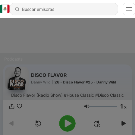
Podcasts
DISCO FLAVOR
Danny Wild
|
26 - Disco Flavor #25 - Danny Wild
Disco Flavor (Radio Show) #House Classic #Disco Classic
1
x
Volumen