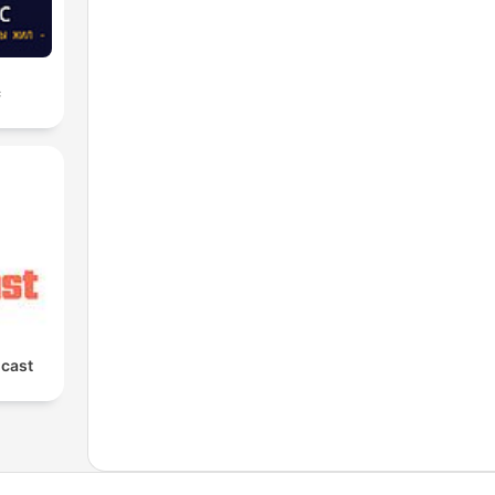
с
cast