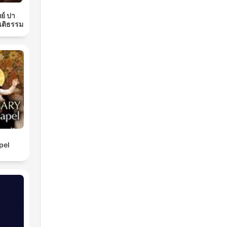
ย์ ปา
นติธรรม
pel