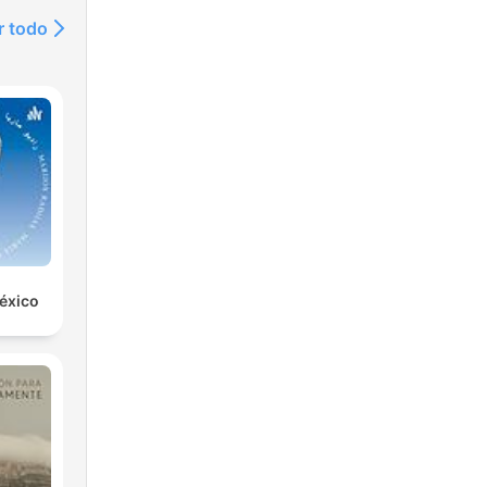
r todo
éxico