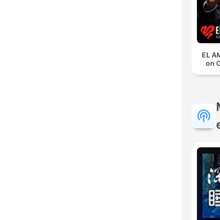
EL A
on 