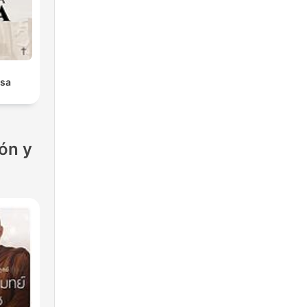
isa
ón y