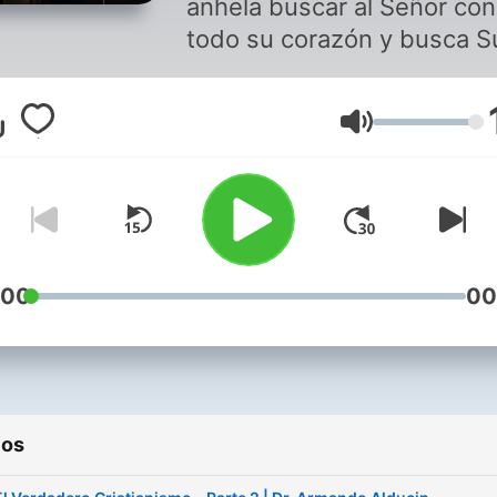
anhela buscar al Señor con
todo su corazón y busca S
Palabra sobre todas las co
Para nosotros es un privile
Volumen
poder servirle mediante la
exposición de Su Palabra y
edificar, consolar y exhort
esta manera, las vidas de
aquellos que fueron redim
con su sangre preciosa. Dr.
:00
00
Armando Alducin
ios