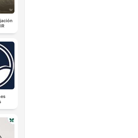
jación
IR
nes
s