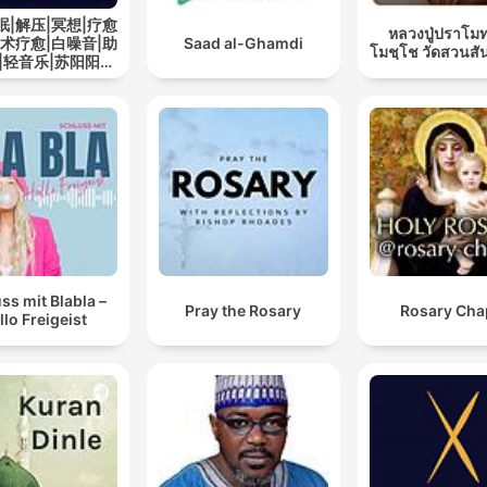
眠|解压|冥想|疗愈
หลวงปู่ปราโมท
艺术疗愈|白噪音|助
Saad al-Ghamdi
โมชฺโช วัดสวนสั
|轻音乐|苏阳阳频
道
ss mit Blabla –
Pray the Rosary
Rosary Cha
llo Freigeist