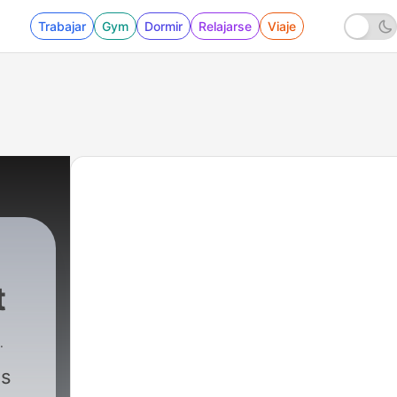
Trabajar
Gym
Dormir
Relajarse
Viaje
t
os