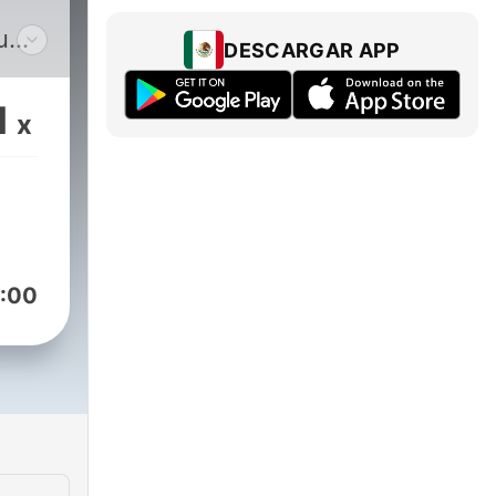
u
DESCARGAR APP
sas.
gio
1
x
ar de
idos
:00