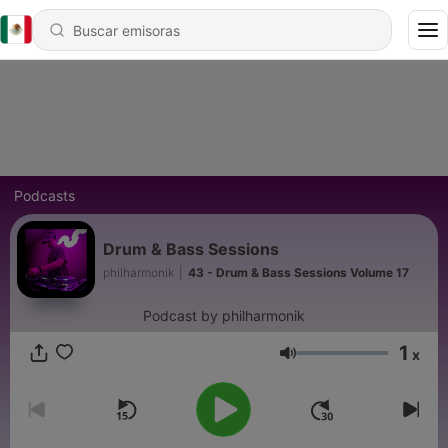
Podcasts
Drum & Bass Sessions
philharmonik
|
43 - Drum & Bass Sessions Volume 17
Podcast by philharmonik
1
x
Volumen