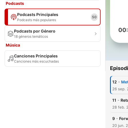
Podcasts
Podcasts Principales
50
Podcasts más populares
00
Podcasts por Género
18 géneros temáticos
Música
Canciones Principales
Canciones más escuchadas
Episod
-
12
Met
26 sep. 
-
11
Ret
28 feb. 
-
9
Forw
20 jun. 