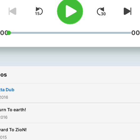
SPONTANEOUS SOUND
SCAPeS.....UniTy VibraTion
UniTe all NaTiOns
:00
00
ios
ta Dub
2016
urn To earth!
2016
ard To ZioN!
2015