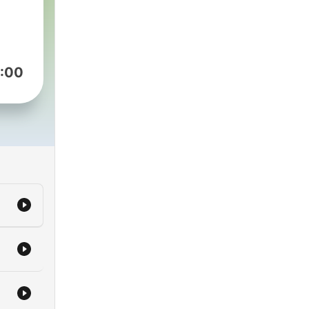
s to
:00