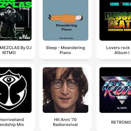
 MEZCLAS By DJ
Sleep - Meandering
Lovers rock
RITMO
Piano
Album I
morrowland
Hit Anni '70
RETROMI
iendship Mix
Radiorevival