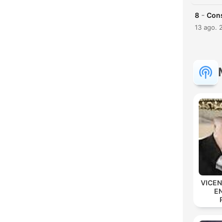
-
8
Cons
13 ago. 
VICE
E