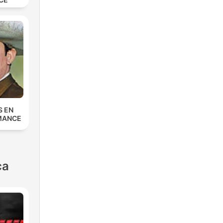
S EN
MANCE
ca