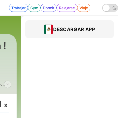
Trabajar
Gym
Dormir
Relajarse
Viaje
DESCARGAR APP
 !
b
iAns
and
1
x
iX