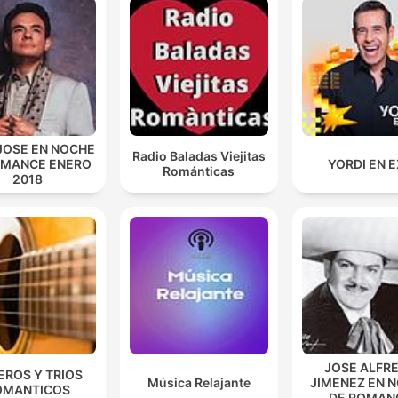
JOSE EN NOCHE
Radio Baladas Viejitas
OMANCE ENERO
YORDI EN 
Románticas
2018
JOSE ALFR
EROS Y TRIOS
Música Relajante
JIMENEZ EN 
OMANTICOS
DE ROMAN