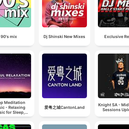
90's mix
Dj Shinski New Mixes
Exclusive R
ep Meditation
Knight SA - Mi
ic - Relaxing
爱粤之城CantonLand
Sessions Up
ic for Sleep,
editation &
Relaxation