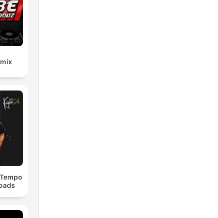
emix
dTempo
loads