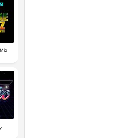
 Mix
X