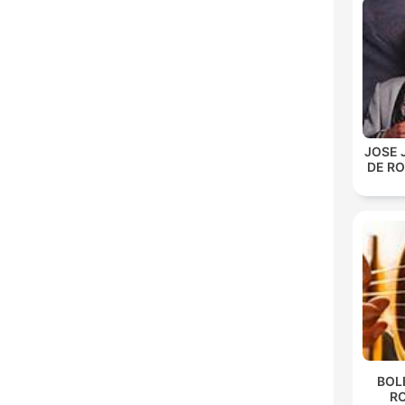
JOSE 
DE R
BOL
R