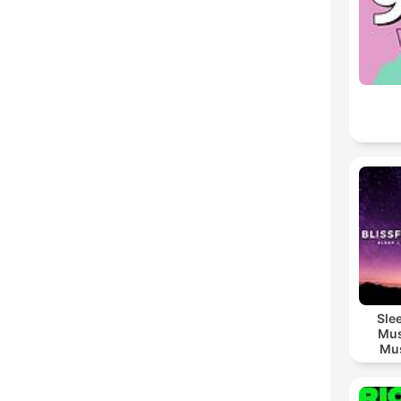
Sle
Mus
Mus
M