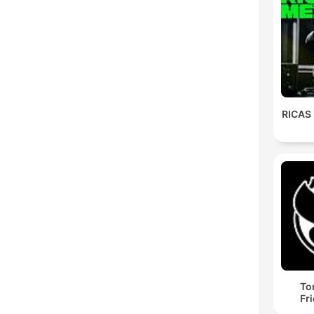
RICAS
To
Fr