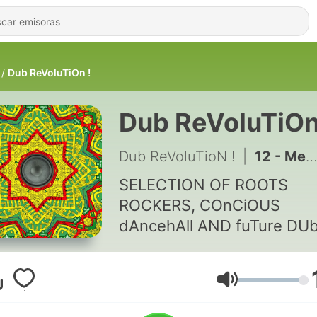
Dub ReVoluTiOn !
Dub ReVoluTiOn
Dub ReVoluTioN !
|
12 - Metta Dub
SELECTION OF ROOTS
ROCKERS, COnCiOUS
dAncehAll AND fuTure DU
STePerrs WITH LiVe mUSc
jAMMiNG on tha versions 
LIVE MIc CHAT with DuB M
Volumen
fX CREATING LIVING