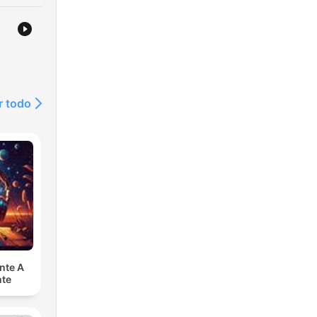
r todo
nte A
nte