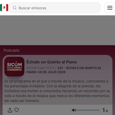
Podcasts
Échale un Quinto al Piano
SICOM Radio 105.9
|
341 - ÉCHALE UN QUINTO AL
PIANO-28 DE JULIO 2026
Es un programa en el que a través de la música, conocemos a
los personajes invitados. Con la alegoría de la pianola, los
invitados nos invitan a conocerlos haciendo un recorrido por su
vida a través de la música que marca los diferentes momentos
de cada ser humano.
1
x
Volumen