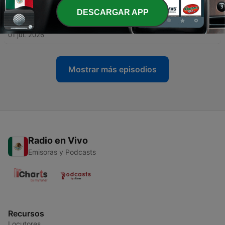
DESCARGAR APP
-
337
ÉCHALE UN QUINTO AL PIANO CON KIWI BIKER-
30 DE JUNIO 2026
01 jul. 2026
Mostrar más episodios
Radio en Vivo
Emisoras y Podcasts
Recursos
Locutores