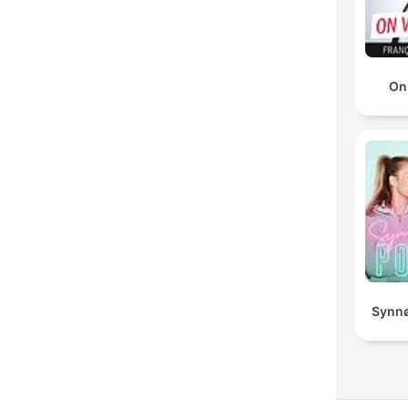
On
Synnø