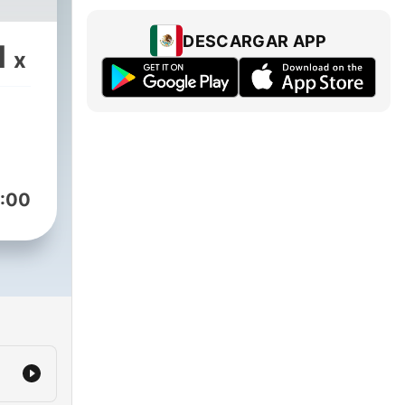
DESCARGAR APP
1
x
:00