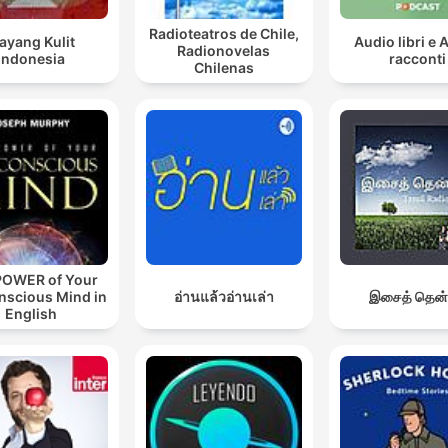
Radioteatros de Chile,
ayang Kulit
Audio libri e 
Radionovelas
Indonesia
racconti
Chilenas
POWER of Your
nscious Mind in
อ่านแล้วอ่านเล่า
இசைத் தென்
English