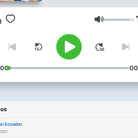
Volumen
:00
00
ios
 si Ecuador
2021