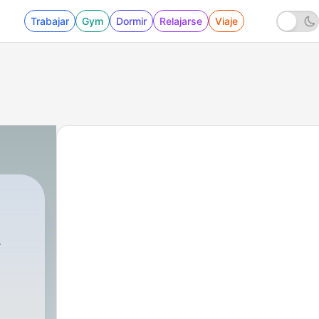
Trabajar
Gym
Dormir
Relajarse
Viaje
RALES
|
1 - This si Ecuador