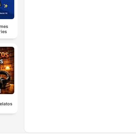
lmes
ries
elatos