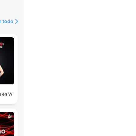
r todo
e en W