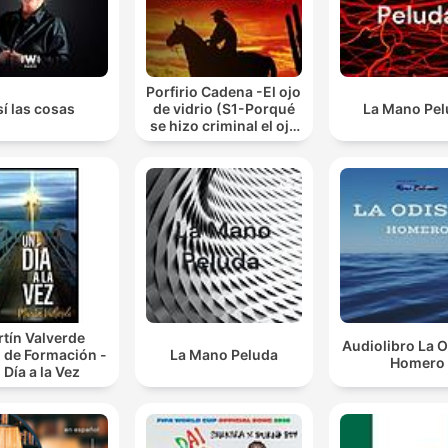
Porfirio Cadena -El ojo
í las cosas
de vidrio (S1-Porqué
La Mano Pe
se hizo criminal el ojo
de vidrio.)
tín Valverde
Audiolibro La O
 de Formación -
La Mano Peluda
Homero
 Día a la Vez