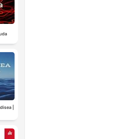
luda
disea |