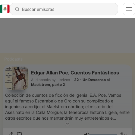
Podcasts
Edgar Allan Poe, Cuentos Fantásticos
Audiobooks by Librivox
|
22 - Un Descenso al
Maelstrom, parte 2
Colección de cuentos de ficción del genial E.A. Poe. Vemos
aquí el famoso Escarabajo de Oro con su complicado e
ingenioso acertijo; el Maelstrom nórdico; el misterio del
Asesinato en la Calla Morgue; la tenebrosa historia Ligeia, entre
otros escritos que nos mantendrán muy entretenidos e
intentando adivinar los descenlaces. (Introducción por
mpinedag)
1