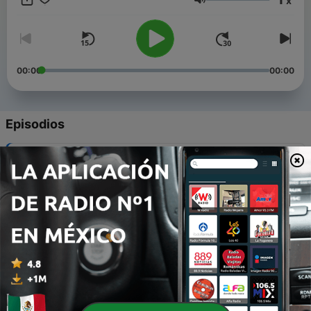
x
Volumen
00:00
00:00
Episodios
-
22
Un Descenso al Maelstrom, parte 2
19 abr. 2026
-
21
Ligeia, parte 2
19 abr. 2026
-
20
El Cuervo
19 abr. 2026
-
19
Método de Composición, parte 2
19 abr. 2026