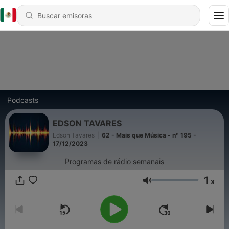
Podcasts
EDSON TAVARES
Edson Tavares
|
62 - Mais que Música - nº 195 -
17/12/2023
Programas de rádio semanais
1
x
Volumen