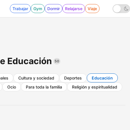
Trabajar
Gym
Dormir
Relajarse
Viaje
de Educación
50
eales
Cultura y sociedad
Deportes
Educación
Ocio
Para toda la familia
Religión y espiritualidad