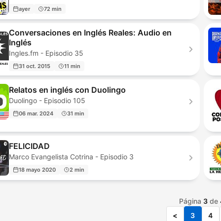
ayer
72 min
Conversaciones en Inglés Reales: Audio en
Inglés
Ingles.fm - Episodio 35
31 oct. 2015
11 min
Relatos en inglés con Duolingo
Duolingo - Episodio 105
06 mar. 2024
31 min
FELICIDAD
Marco Evangelista Cotrina - Episodio 3
18 mayo 2020
2 min
Página
3
de
<
3
4