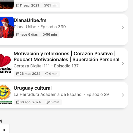
11 sep. 2021
61 min
DianaUribe.fm
Diana Uribe - Episodio 339
hace 6 días
56 min
Motivación y reflexiones | Corazón Positivo |
Podcast Motivacionales | Superación Personal
Certeza Digital 111 - Episodio 137
26 mar. 2024
4 min
Uruguay cultural
La Herradura Academia de Español - Episodio 29
30 ago. 2024
15 min
4
>