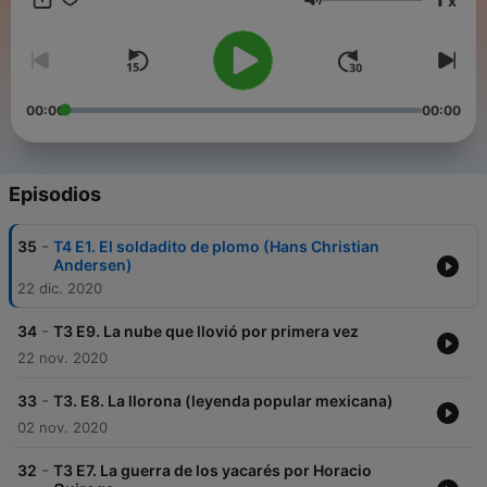
x
Volumen
Follow us
00:00
00:00
Episodios
-
35
T4 E1. El soldadito de plomo (Hans Christian
Andersen)
22 dic. 2020
-
34
T3 E9. La nube que llovió por primera vez
22 nov. 2020
-
33
T3. E8. La llorona (leyenda popular mexicana)
02 nov. 2020
-
32
T3 E7. La guerra de los yacarés por Horacio