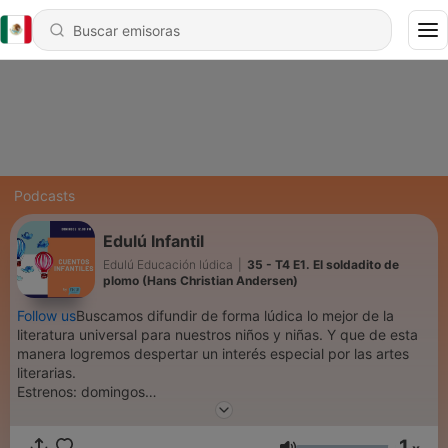
Podcasts
Edulú Infantil
Edulú Educación lúdica
|
35 - T4 E1. El soldadito de
plomo (Hans Christian Andersen)
Follow us
Buscamos difundir de forma lúdica lo mejor de la
literatura universal para nuestros niños y niñas. Y que de esta
manera logremos despertar un interés especial por las artes
literarias.
Estrenos: domingos
Soy Patty Edulú
1