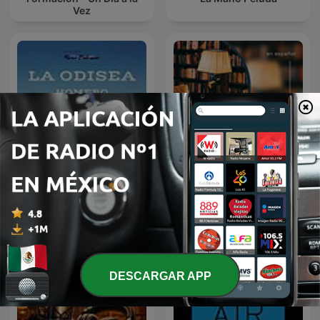
Vez
Audiolibro La Odisea |
AudioLibros
Homero
DESCARGAR APP