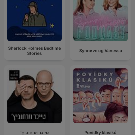
Sherlock Holmes Bedtime
Synnøve og Vanessa
Stories
טייכר וזרחוביץ׳
Povídky klasiků