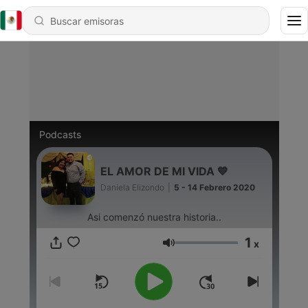
Podcasts
EL AMOR DE MI VIDA 💙
Daniela Elizondo
|
5 - 14 Febrero 2020
Asi comenzó nuestra historia..
1
x
Volumen