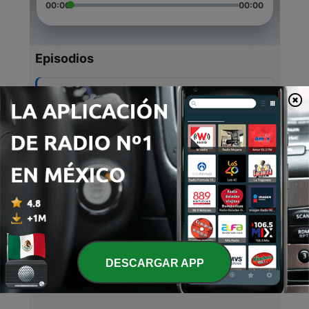
00:00
00:00
Episodios
-
5
14 Febrero 2020
31 oct. 2020
-
4
¿Quieres ser mi novia?
31 oct. 2020
-
3
Primer cita.
30 oct. 2020
-
2
Gracias por llegar a mi vida.
30 oct. 2020
DESCARGAR APP
-
1
EL AMOR DE MI VIDA 💙 (Trailer)
30 oct. 2020